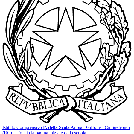
Istituto Comprensivo
F. della Scala
Anoia - Giffone - Cinquefrondi
(RC)
— Visita la pagina iniziale della scuola