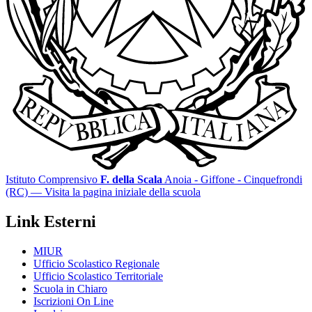
Istituto Comprensivo
F. della Scala
Anoia - Giffone - Cinquefrondi
(RC)
— Visita la pagina iniziale della scuola
Link Esterni
MIUR
Ufficio Scolastico Regionale
Ufficio Scolastico Territoriale
Scuola in Chiaro
Iscrizioni On Line