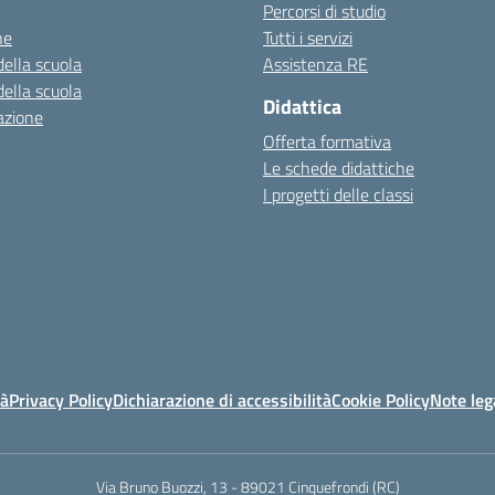
Percorsi di studio
ne
Tutti i servizi
della scuola
Assistenza RE
della scuola
Didattica
azione
Offerta formativa
Le schede didattiche
I progetti delle classi
tà
Privacy Policy
Dichiarazione di accessibilità
Cookie Policy
Note leg
Via Bruno Buozzi, 13 - 89021 Cinquefrondi (RC)