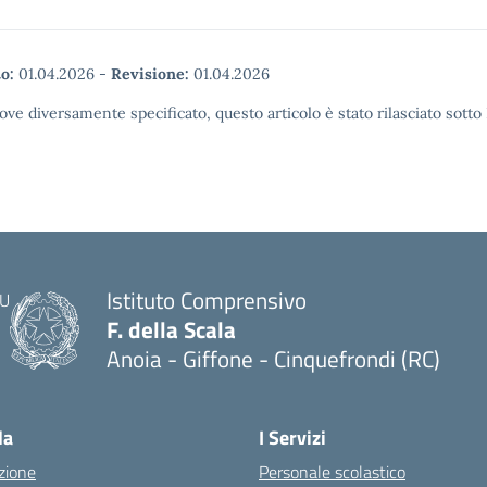
o:
01.04.2026
-
Revisione:
01.04.2026
ove diversamente specificato, questo articolo è stato rilasciato sott
Istituto Comprensivo
F. della Scala
Anoia - Giffone - Cinquefrondi (RC)
— Visita la pagina iniziale della scuola
la
I Servizi
zione
Personale scolastico