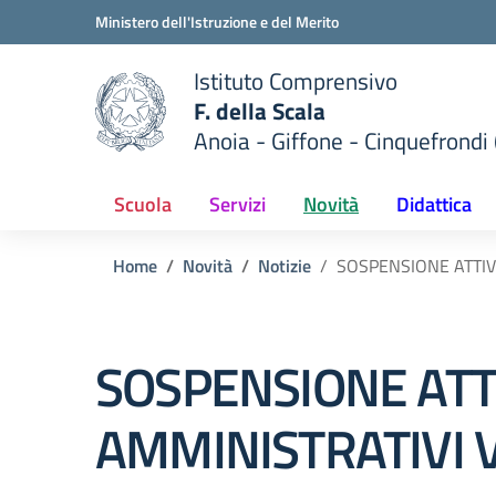
Vai ai contenuti
Vai al menu di navigazione
Vai al footer
Ministero dell'Istruzione e del Merito
Istituto Comprensivo
F. della Scala
Anoia - Giffone - Cinquefrondi 
 della scuola
— Visita la pagina iniziale del
Scuola
Servizi
Novità
Didattica
Home
Novità
Notizie
SOSPENSIONE ATTIVI
SOSPENSIONE ATTI
AMMINISTRATIVI 