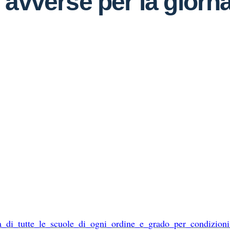
avverse per la giorna
a_di_tutte_le_scuole_di_ogni_ordine_e_grado_per_condizion