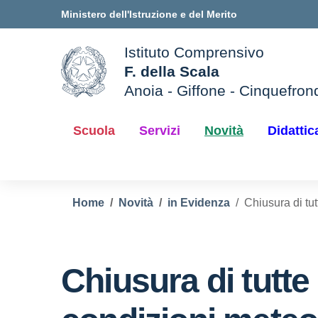
Vai ai contenuti
Vai al menu di navigazione
Vai al footer
Ministero dell'Istruzione e del Merito
Istituto Comprensivo
F. della Scala
Anoia - Giffone - Cinquefron
e della scuola
— Visita la pagina iniziale d
Scuola
Servizi
Novità
Didattic
Home
Novità
in Evidenza
Chiusura di tu
Chiusura di tutte