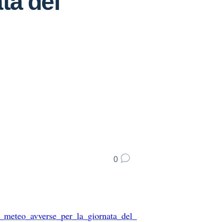
ta del
0
i_meteo_avverse_per_la_giornata_del_