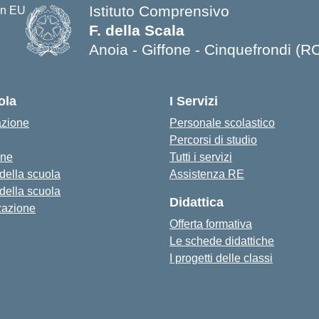
Istituto Comprensivo
F. della Scala
Anoia - Giffone - Cinquefrondi (R
— Visita la pagina iniziale della s
ola
I Servizi
azione
Personale scolastico
Percorsi di studio
one
Tutti i servizi
 della scuola
Assistenza RE
 della scuola
Didattica
zazione
Offerta formativa
Le schede didattiche
I progetti delle classi