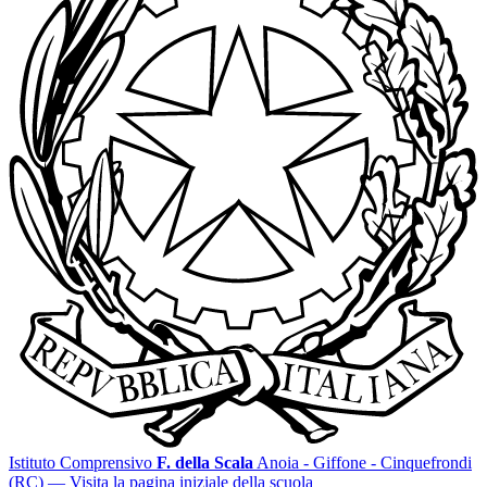
Istituto Comprensivo
F. della Scala
Anoia - Giffone - Cinquefrondi
(RC)
— Visita la pagina iniziale della scuola