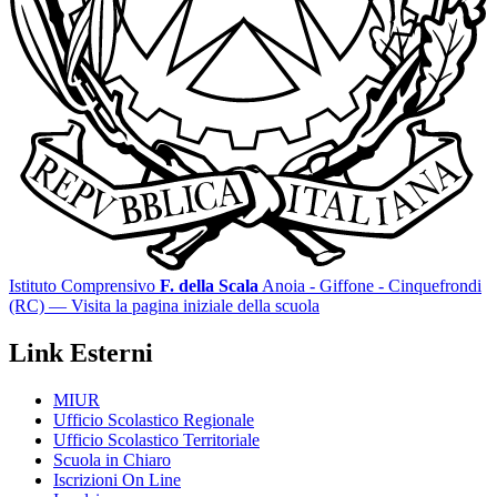
Istituto Comprensivo
F. della Scala
Anoia - Giffone - Cinquefrondi
(RC)
— Visita la pagina iniziale della scuola
Link Esterni
MIUR
Ufficio Scolastico Regionale
Ufficio Scolastico Territoriale
Scuola in Chiaro
Iscrizioni On Line