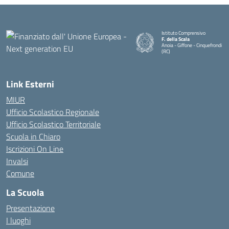
Istituto Comprensivo
F. della Scala
Anoia - Giffone - Cinquefrondi
(RC)
— Visita la pagina iniziale della 
Link Esterni
MIUR
Ufficio Scolastico Regionale
Ufficio Scolastico Territoriale
Scuola in Chiaro
Iscrizioni On Line
Invalsi
Comune
La Scuola
Presentazione
I luoghi