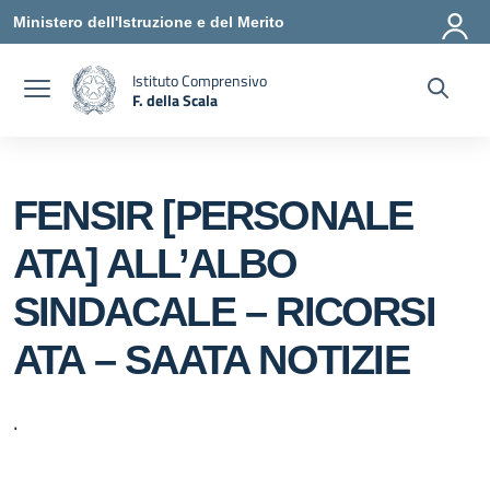
Vai ai contenuti
Vai al menu di navigazione
Vai al footer
Ministero dell'Istruzione e del Merito
Istituto Comprensivo
F. della Scala
— Visita la pagina iniziale della scuola
FENSIR [PERSONALE
ATA] ALL’ALBO
SINDACALE – RICORSI
ATA – SAATA NOTIZIE
.