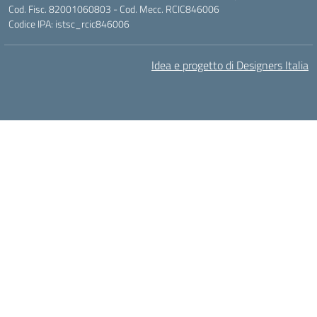
Cod. Fisc. 82001060803 - Cod. Mecc. RCIC846006
Codice IPA: istsc_rcic846006
Idea e progetto di Designers Italia