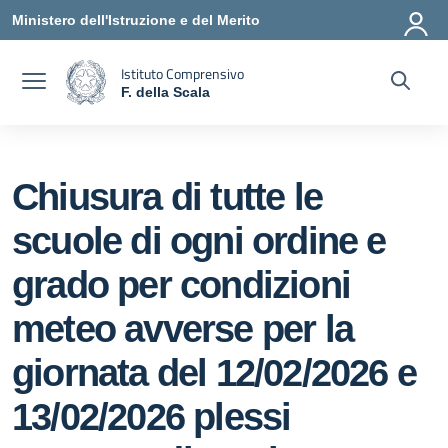
Vai ai contenuti
Vai al menu di navigazione
Vai al footer
Ministero dell'Istruzione e del Merito
Istituto Comprensivo
F. della Scala
— Visita la pagina iniziale della scuola
Chiusura di tutte le
scuole di ogni ordine e
grado per condizioni
meteo avverse per la
giornata del 12/02/2026 e
13/02/2026 plessi