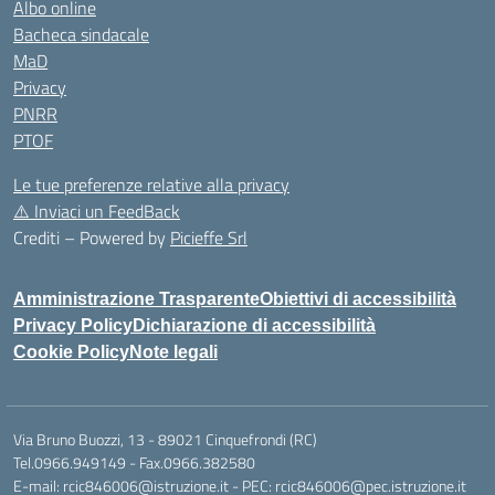
Albo online
Bacheca sindacale
MaD
Privacy
PNRR
PTOF
Le tue preferenze relative alla privacy
⚠️
Inviaci un FeedBack
Crediti – Powered by
Picieffe Srl
Amministrazione Trasparente
Obiettivi di accessibilità
Privacy Policy
Dichiarazione di accessibilità
Cookie Policy
Note legali
Via Bruno Buozzi, 13 - 89021 Cinquefrondi (RC)
Tel.0966.949149 - Fax.0966.382580
E-mail: rcic846006@istruzione.it - PEC: rcic846006@pec.istruzione.it