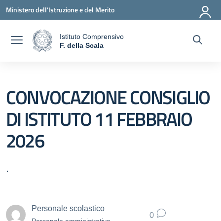
Vai ai contenuti
Vai al menu di navigazione
Vai al footer
Ministero dell'Istruzione e del Merito
Istituto Comprensivo
a
F. della Scala
— Visita la pagina iniziale della scuola
CONVOCAZIONE CONSIGLIO
DI ISTITUTO 11 FEBBRAIO
2026
.
Personale scolastico
0
Personale amministrativo