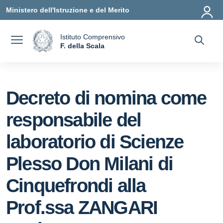
Vai ai contenuti
Vai al menu di navigazione
Vai al footer
Ministero dell'Istruzione e del Merito
Istituto Comprensivo
a
F. della Scala
— Visita la pagina iniziale della scuola
Decreto di nomina come
responsabile del
laboratorio di Scienze
Plesso Don Milani di
Cinquefrondi alla
Prof.ssa ZANGARI