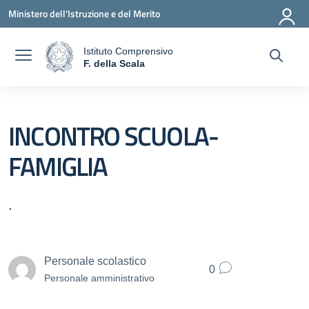
Vai ai contenuti
Vai al menu di navigazione
Vai al footer
Ministero dell'Istruzione e del Merito
Istituto Comprensivo
a
F. della Scala
— Visita la pagina iniziale della scuola
INCONTRO SCUOLA-
FAMIGLIA
.
Personale scolastico
0
Personale amministrativo