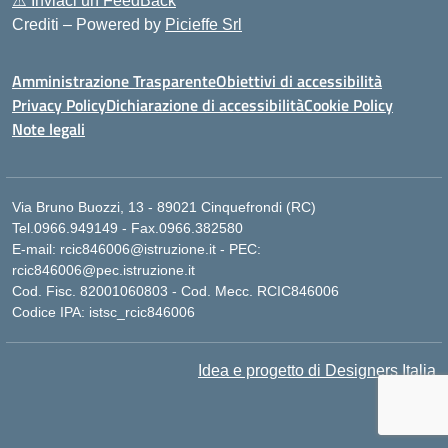
⚠️
Inviaci un FeedBack
Crediti – Powered by
Picieffe Srl
Amministrazione Trasparente
Obiettivi di accessibilità
Privacy Policy
Dichiarazione di accessibilità
Cookie Policy
Note legali
Via Bruno Buozzi, 13 - 89021 Cinquefrondi (RC)
Tel.0966.949149 - Fax.0966.382580
E-mail: rcic846006@istruzione.it - PEC:
rcic846006@pec.istruzione.it
Cod. Fisc. 82001060803 - Cod. Mecc. RCIC846006
Codice IPA: istsc_rcic846006
Idea e progetto di Designers Italia