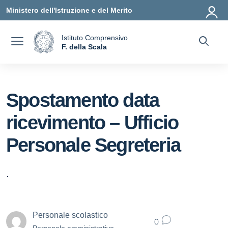
Vai ai contenuti
Vai al menu di navigazione
Vai al footer
Ministero dell'Istruzione e del Merito
Istituto Comprensivo
a
F. della Scala
— Visita la pagina iniziale della scuola
Spostamento data
ricevimento – Ufficio
Personale Segreteria
.
Personale scolastico
0
Personale amministrativo