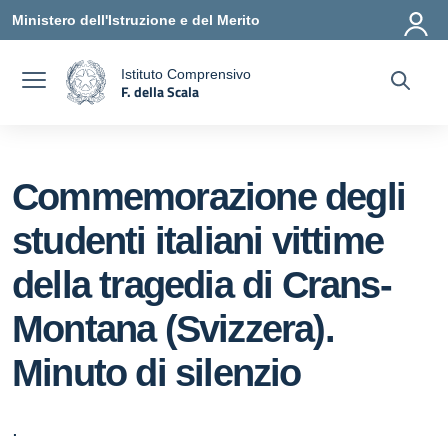
Vai ai contenuti
Vai al menu di navigazione
Vai al footer
Ministero dell'Istruzione e del Merito
Istituto Comprensivo
F. della Scala
a
— Visita la pagina iniziale della scuola
Commemorazione degli
studenti italiani vittime
della tragedia di Crans-
Montana (Svizzera).
Minuto di silenzio
.