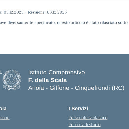
o:
Revisione:
03.12.2025
-
03.12.2025
ove diversamente specificato, questo articolo è stato rilasciato sott
Istituto Comprensivo
F. della Scala
Anoia - Giffone - Cinquefrondi (RC)
— Visita la pagina iniziale della scuo
ola
I Servizi
zione
Personale scolastico
Percorsi di studio