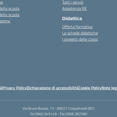
ne
Tutti i servizi
della scuola
Assistenza RE
della scuola
Didattica
azione
Offerta formativa
Le schede didattiche
I progetti delle classi
tà
Privacy Policy
Dichiarazione di accessibilità
Cookie Policy
Note leg
Via Bruno Buozzi, 13 - 89021 Cinquefrondi (RC)
Tel.0966.949149 - Fax.0966.382580