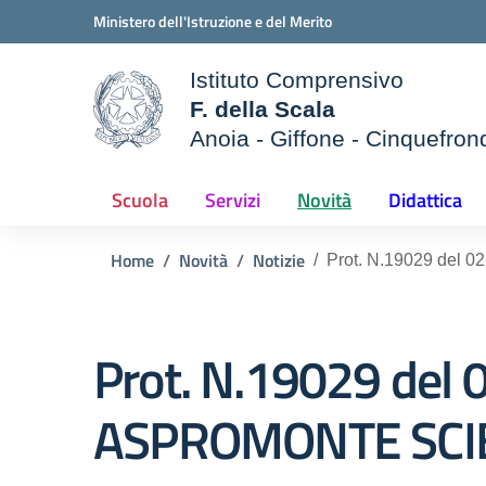
Vai ai contenuti
Vai al menu di navigazione
Vai al footer
Ministero dell'Istruzione e del Merito
Istituto Comprensivo
F. della Scala
Anoia - Giffone - Cinquefron
e della scuola
— Visita la pagina iniziale d
Scuola
Servizi
Novità
Didattica
Home
Novità
Notizie
Prot. N.19029 de
Prot. N.19029 de
ASPROMONTE SCI