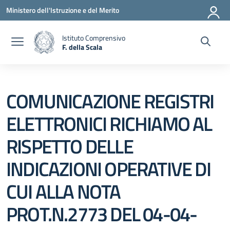
Vai ai contenuti
Vai al menu di navigazione
Vai al footer
Ministero dell'Istruzione e del Merito
Istituto Comprensivo
F. della Scala
— Visita la pagina iniziale della scuola
COMUNICAZIONE REGISTRI
ELETTRONICI RICHIAMO AL
RISPETTO DELLE
INDICAZIONI OPERATIVE DI
CUI ALLA NOTA
PROT.N.2773 DEL 04-04-