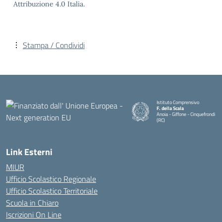
Attribuzione 4.0 Italia.
Stampa / Condividi
Istituto Comprensivo
F. della Scala
Anoia - Giffone - Cinquefrondi
(RC)
— Visita la pagina iniziale della 
Link Esterni
MIUR
Ufficio Scolastico Regionale
Ufficio Scolastico Territoriale
Scuola in Chiaro
Iscrizioni On Line