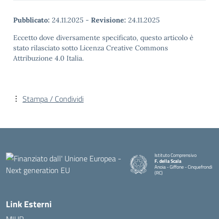
Pubblicato:
24.11.2025
-
Revisione:
24.11.2025
Eccetto dove diversamente specificato, questo articolo è
stato rilasciato sotto Licenza Creative Commons
Attribuzione 4.0 Italia.
Stampa / Condividi
Istituto Comprensivo
F. della Scala
Anoia - Giffone - Cinquefrondi
(RC)
— Visita la pagina iniziale della 
Link Esterni