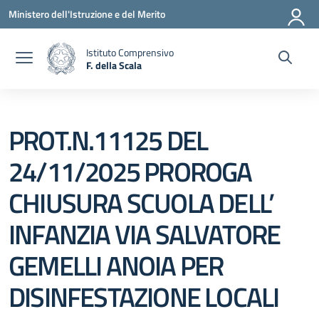
Vai ai contenuti
Vai al menu di navigazione
Vai al footer
Ministero dell'Istruzione e del Merito
Istituto Comprensivo
F. della Scala
— Visita la pagina iniziale della scuola
PROT.N.11125 DEL
24/11/2025 PROROGA
CHIUSURA SCUOLA DELL’
INFANZIA VIA SALVATORE
GEMELLI ANOIA PER
DISINFESTAZIONE LOCALI