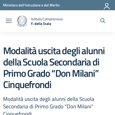
Vai ai contenuti
Vai al menu di navigazione
Vai al footer
Ministero dell'Istruzione e del Merito
Istituto Comprensivo
F. della Scala
— Visita la pagina iniziale della scuola
Modalità uscita degli alunni
della Scuola Secondaria di
Primo Grado “Don Milani”
Cinquefrondi
Modalità uscita degli alunni della Scuola
Secondaria di Primo Grado "Don Milani"
Cinquefrondi