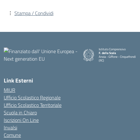
Stampa / Condividi
Istituto Comprensivo
F. della Scala
Anoia - Giffone - Cinquefrondi
(RC)
— Visita la pagina iniziale della 
Link Esterni
MIUR
Ufficio Scolastico Regionale
Ufficio Scolastico Territoriale
Scuola in Chiaro
Iscrizioni On Line
Invalsi
Comune