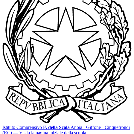
Istituto Comprensivo
F. della Scala
Anoia - Giffone - Cinquefrondi
(RC)
— Visita la pagina iniziale della scuola