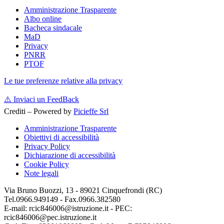
Amministrazione Trasparente
Albo online
Bacheca sindacale
MaD
Privacy
PNRR
PTOF
Le tue preferenze relative alla privacy
⚠️
Inviaci un FeedBack
Crediti – Powered by
Picieffe Srl
Amministrazione Trasparente
Obiettivi di accessibilità
Privacy Policy
Dichiarazione di accessibilità
Cookie Policy
Note legali
Via Bruno Buozzi, 13 - 89021 Cinquefrondi (RC)
Tel.0966.949149 - Fax.0966.382580
E-mail: rcic846006@istruzione.it - PEC:
rcic846006@pec.istruzione.it