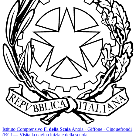
Istituto Comprensivo
F. della Scala
Anoia - Giffone - Cinquefrondi
(RC)
— Visita la pagina iniziale della scuola