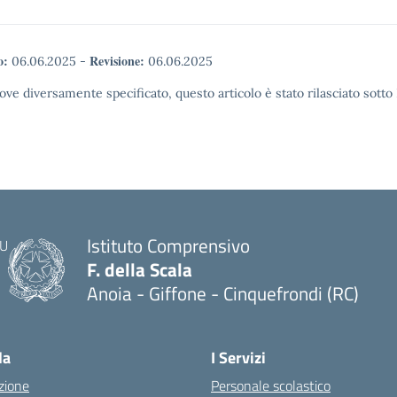
o:
Revisione:
06.06.2025
-
06.06.2025
ove diversamente specificato, questo articolo è stato rilasciato sott
Istituto Comprensivo
F. della Scala
Anoia - Giffone - Cinquefrondi (RC)
— Visita la pagina iniziale della scuola
la
I Servizi
zione
Personale scolastico