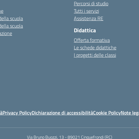
Percorsi di studio
ne
Tutti i servizi
della scuola
Assistenza RE
della scuola
Didattica
azione
Offerta formativa
Le schede didattiche
I progetti delle classi
tà
Privacy Policy
Dichiarazione di accessibilità
Cookie Policy
Note leg
Via Bruno Buozzi, 13 - 89021 Cinquefrondi (RC)