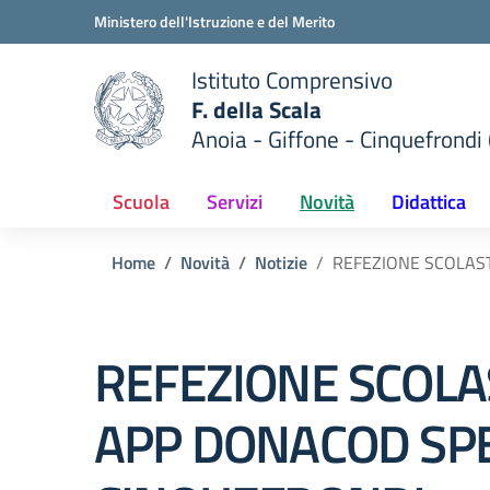
Vai ai contenuti
Vai al menu di navigazione
Vai al footer
Ministero dell'Istruzione e del Merito
Istituto Comprensivo
F. della Scala
Anoia - Giffone - Cinquefrondi 
 della scuola
— Visita la pagina iniziale del
Scuola
Servizi
Novità
Didattica
Home
Novità
Notizie
REFEZIONE SCOLAST
REFEZIONE SCOLA
APP DONACOD SPE