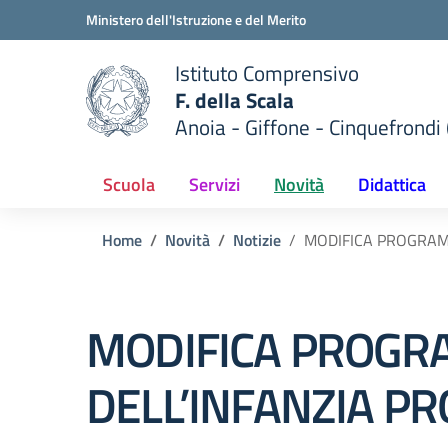
Vai ai contenuti
Vai al menu di navigazione
Vai al footer
Ministero dell'Istruzione e del Merito
Istituto Comprensivo
F. della Scala
Anoia - Giffone - Cinquefrondi 
 della scuola
— Visita la pagina iniziale del
Scuola
Servizi
Novità
Didattica
Home
Novità
Notizie
MODIFICA PROGRAMM
MODIFICA PROGR
DELL’INFANZIA PR