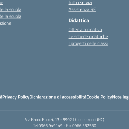
ne
Tutti i servizi
della scuola
Assistenza RE
della scuola
Didattica
azione
Offerta formativa
Le schede didattiche
I progetti delle classi
tà
Privacy Policy
Dichiarazione di accessibilità
Cookie Policy
Note leg
Via Bruno Buozzi, 13 - 89021 Cinquefrondi (RC)
Tel.0966.949149 - Fax.0966.382580