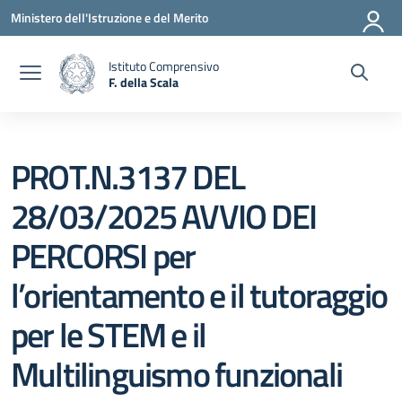
Vai ai contenuti
Vai al menu di navigazione
Vai al footer
Ministero dell'Istruzione e del Merito
Istituto Comprensivo
F. della Scala
— Visita la pagina iniziale della scuola
PROT.N.3137 DEL
28/03/2025 AVVIO DEI
PERCORSI per
l’orientamento e il tutoraggio
per le STEM e il
Multilinguismo funzionali