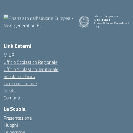
Istituto Comprensivo
F. della Scala
Anoia - Giffone - Cinquefrondi
(RC)
— Visita la pagina iniziale della 
Link Esterni
MIUR
Ufficio Scolastico Regionale
Ufficio Scolastico Territoriale
Scuola in Chiaro
Iscrizioni On Line
Invalsi
Comune
La Scuola
Presentazione
I luoghi
Le persone