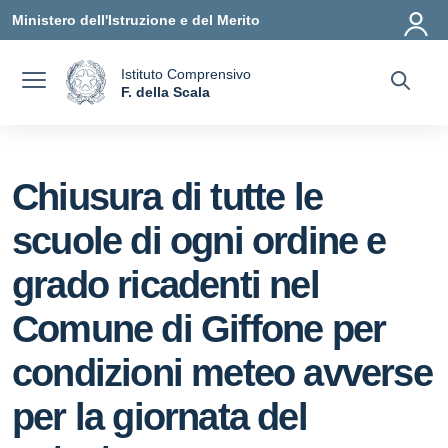
Vai ai contenuti
Vai al menu di navigazione
Vai al footer
Ministero dell'Istruzione e del Merito
Istituto Comprensivo
a
F. della Scala
— Visita la pagina iniziale della scuola
Chiusura di tutte le
scuole di ogni ordine e
grado ricadenti nel
Comune di Giffone per
condizioni meteo avverse
per la giornata del