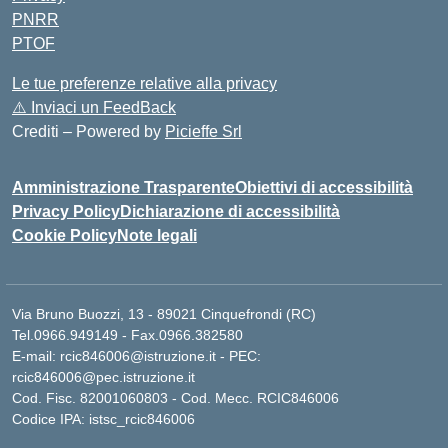
PNRR
PTOF
Le tue preferenze relative alla privacy
⚠️
Inviaci un FeedBack
Crediti – Powered by
Picieffe Srl
Amministrazione Trasparente
Obiettivi di accessibilità
Privacy Policy
Dichiarazione di accessibilità
Cookie Policy
Note legali
Via Bruno Buozzi, 13 - 89021 Cinquefrondi (RC)
Tel.0966.949149 - Fax.0966.382580
E-mail: rcic846006@istruzione.it - PEC:
rcic846006@pec.istruzione.it
Cod. Fisc. 82001060803 - Cod. Mecc. RCIC846006
Codice IPA: istsc_rcic846006