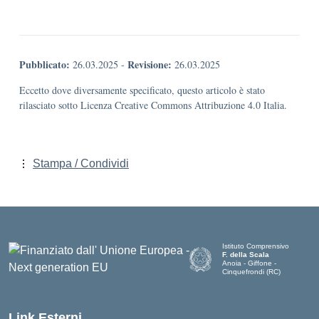
Pubblicato:
Revisione:
26.03.2025
-
26.03.2025
Eccetto dove diversamente specificato, questo articolo è stato
rilasciato sotto Licenza Creative Commons Attribuzione 4.0 Italia.
Stampa / Condividi
Istituto Comprensivo
F. della Scala
Anoia - Giffone -
Cinquefrondi (RC)
— Visita la pagina iniziale del
Link Esterni