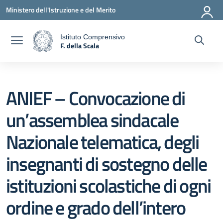
Vai ai contenuti
Vai al menu di navigazione
Vai al footer
Ministero dell'Istruzione e del Merito
Istituto Comprensivo
F. della Scala
a
— Visita la pagina iniziale della scuola
ANIEF – Convocazione di
un’assemblea sindacale
Nazionale telematica, degli
insegnanti di sostegno delle
istituzioni scolastiche di ogni
ordine e grado dell’intero