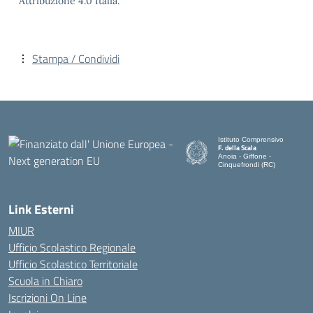
Attribuzione 4.0 Italia.
Stampa / Condividi
Istituto Comprensivo
F. della Scala
Anoia - Giffone -
Cinquefrondi (RC)
— Visita la pagina iniziale del
Link Esterni
MIUR
Ufficio Scolastico Regionale
Ufficio Scolastico Territoriale
Scuola in Chiaro
Iscrizioni On Line