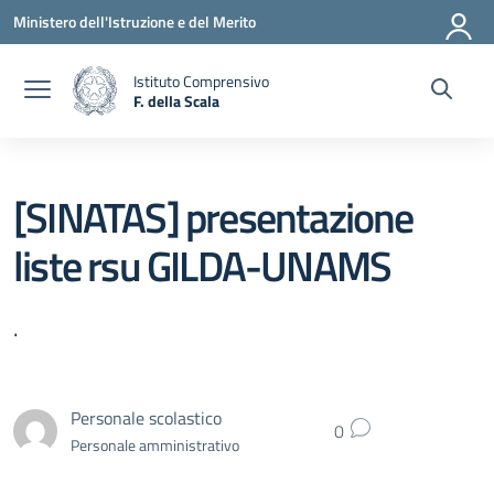
Vai ai contenuti
Vai al menu di navigazione
Vai al footer
Ministero dell'Istruzione e del Merito
Istituto Comprensivo
F. della Scala
— Visita la pagina iniziale della scuola
[SINATAS] presentazione
liste rsu GILDA-UNAMS
.
Personale scolastico
0
Personale amministrativo