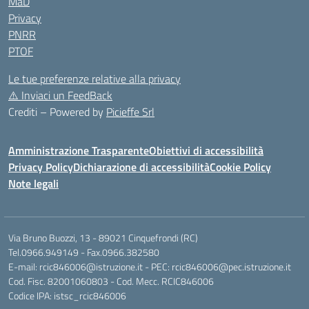
MaD
Privacy
PNRR
PTOF
Le tue preferenze relative alla privacy
⚠️
Inviaci un FeedBack
Crediti – Powered by
Picieffe Srl
Amministrazione Trasparente
Obiettivi di accessibilità
Privacy Policy
Dichiarazione di accessibilità
Cookie Policy
Note legali
Via Bruno Buozzi, 13 - 89021 Cinquefrondi (RC)
Tel.0966.949149 - Fax.0966.382580
E-mail: rcic846006@istruzione.it - PEC: rcic846006@pec.istruzione.it
Cod. Fisc. 82001060803 - Cod. Mecc. RCIC846006
Codice IPA: istsc_rcic846006