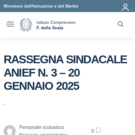
Vai ai contenuti
Vai al menu di navigazione
Vai al footer
Ministero dell'Istruzione e del Merito
Istituto Comprensivo
a
F. della Scala
— Visita la pagina iniziale della scuola
RASSEGNA SINDACALE
ANIEF N. 3 – 20
GENNAIO 2025
.
Personale scolastico
0
Personale amministrativo