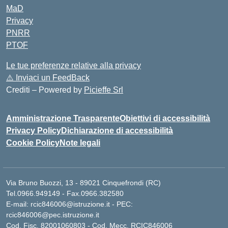
MaD
Privacy
PNRR
PTOF
Le tue preferenze relative alla privacy
⚠️
Inviaci un FeedBack
Crediti – Powered by
Picieffe Srl
Amministrazione Trasparente
Obiettivi di accessibilità
Privacy Policy
Dichiarazione di accessibilità
Cookie Policy
Note legali
Via Bruno Buozzi, 13 - 89021 Cinquefrondi (RC)
Tel.0966.949149 - Fax.0966.382580
E-mail: rcic846006@istruzione.it - PEC:
rcic846006@pec.istruzione.it
Cod. Fisc. 82001060803 - Cod. Mecc. RCIC846006