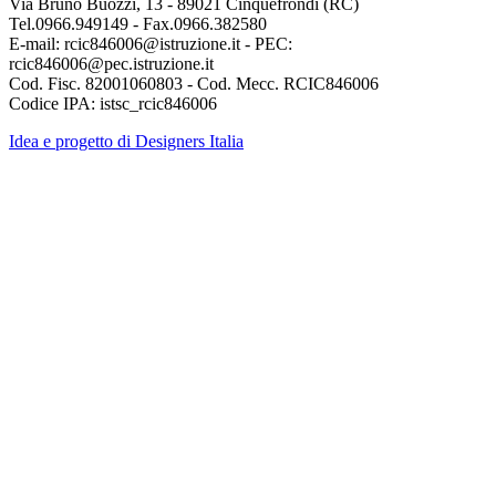
Via Bruno Buozzi, 13 - 89021 Cinquefrondi (RC)
Tel.0966.949149 - Fax.0966.382580
E-mail: rcic846006@istruzione.it - PEC:
rcic846006@pec.istruzione.it
Cod. Fisc. 82001060803 - Cod. Mecc. RCIC846006
Codice IPA: istsc_rcic846006
Idea e progetto di Designers Italia