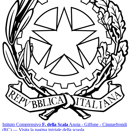
Istituto Comprensivo
F. della Scala
Anoia - Giffone - Cinquefrondi
(RC)
— Visita la pagina iniziale della scuola