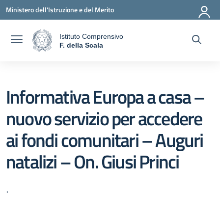
Vai ai contenuti
Vai al menu di navigazione
Vai al footer
Ministero dell'Istruzione e del Merito
Istituto Comprensivo
a
F. della Scala
— Visita la pagina iniziale della scuola
Informativa Europa a casa –
nuovo servizio per accedere
ai fondi comunitari – Auguri
natalizi – On. Giusi Princi
.