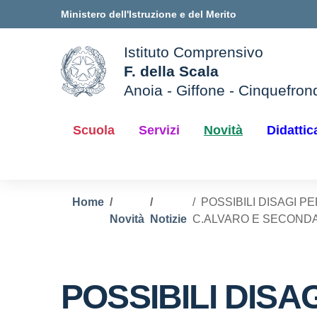
Vai ai contenuti
Vai al menu di navigazione
Vai al footer
Ministero dell'Istruzione e del Merito
Istituto Comprensivo
F. della Scala
Anoia - Giffone - Cinquefron
e della scuola
— Visita la pagina iniziale d
Scuola
Servizi
Novità
Didattic
Home
POSSIBILI DISAGI P
Novità
Notizie
C.ALVARO E SECONDAR
POSSIBILI DISA