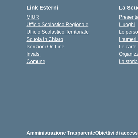
Link Esterni
La Scu
MIUR
Present
Ufficio Scolastico Regionale
I luoghi
Ufficio Scolastico Territoriale
Le pers
Scuola in Chiaro
I numeri
Iscrizioni On Line
Le carte
Invalsi
Organiz
Comune
La storia
Amministrazione Trasparente
Obiettivi di accessi