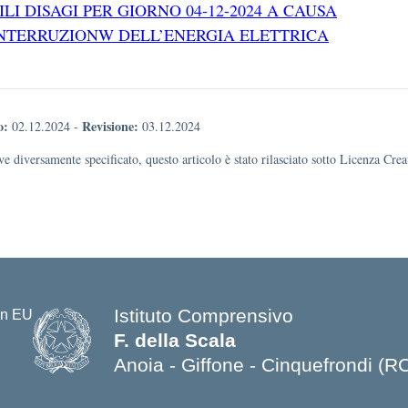
ILI DISAGI PER GIORNO 04-12-2024 A CAUSA
INTERRUZIONW DELL’ENERGIA ELETTRICA
o:
Revisione:
02.12.2024
-
03.12.2024
e diversamente specificato, questo articolo è stato rilasciato sotto Licenza Cr
Istituto Comprensivo
F. della Scala
Anoia - Giffone - Cinquefrondi (R
— Visita la pagina iniziale della s