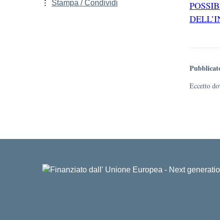
Stampa / Condividi
POSSIB
DELL’
Pubblicat
Eccetto dov