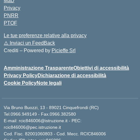
MaD
Privacy
PNRR
PTOF
Le tue preferenze relative alla privacy
⚠️
Inviaci un FeedBack
Crediti – Powered by
Picieffe Srl
Amministrazione Trasparente
Obiettivi di accessibilità
Privacy Policy
Dichiarazione di accessibilità
Cookie Policy
Note legali
Via Bruno Buozzi, 13 - 89021 Cinquefrondi (RC)
Tel.0966.949149 - Fax.0966.382580
E-mail: rcic846006@istruzione.it - PEC:
rcic846006@pec.istruzione.it
Cod. Fisc. 82001060803 - Cod. Mecc. RCIC846006