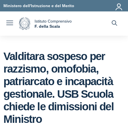
Vai ai contenuti
Vai al menu di navigazione
Vai al footer
Ministero dell'Istruzione e del Merito
Istituto Comprensivo
a
F. della Scala
— Visita la pagina iniziale della scuola
Valditara sospeso per
razzismo, omofobia,
patriarcato e incapacità
gestionale. USB Scuola
chiede le dimissioni del
Ministro