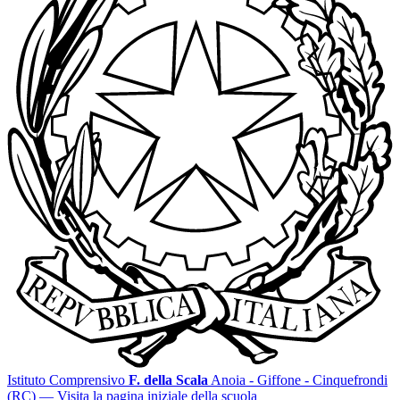
Istituto Comprensivo
F. della Scala
Anoia - Giffone - Cinquefrondi
(RC)
— Visita la pagina iniziale della scuola