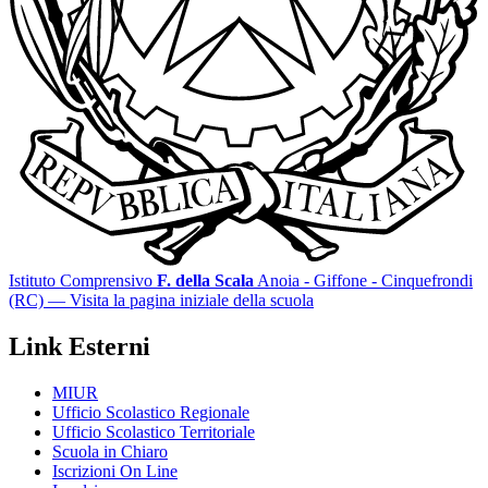
Istituto Comprensivo
F. della Scala
Anoia - Giffone - Cinquefrondi
(RC)
— Visita la pagina iniziale della scuola
Link Esterni
MIUR
Ufficio Scolastico Regionale
Ufficio Scolastico Territoriale
Scuola in Chiaro
Iscrizioni On Line