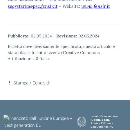
segreteria@pec.fensir.it
– Website:
www.fensir.it
Pubblicato:
02.05.2024
-
Revisione:
02.05.2024
Eccetto dove diversamente specificato, questo articolo è
stato rilasciato sotto Licenza Creative Commons
Attribuzione 4.0 Italia.
Stampa / Condividi
Istituto Comprensivo
F. della Scala
Anoia - Giffone -
Cinquefrondi (RC)
— Visita la pagina iniziale del