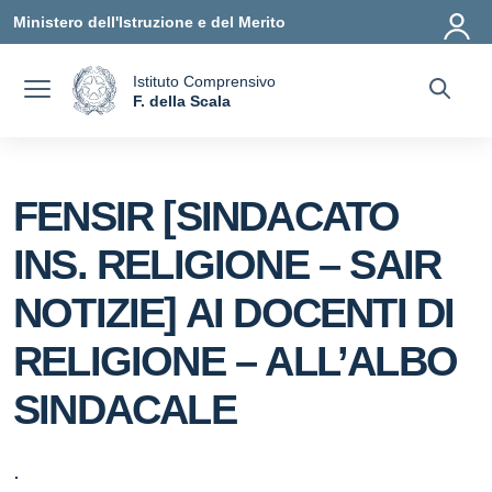
Vai ai contenuti
Vai al menu di navigazione
Vai al footer
Ministero dell'Istruzione e del Merito
Istituto Comprensivo
a
F. della Scala
— Visita la pagina iniziale della scuola
FENSIR [SINDACATO
INS. RELIGIONE – SAIR
NOTIZIE] AI DOCENTI DI
RELIGIONE – ALL’ALBO
SINDACALE
.