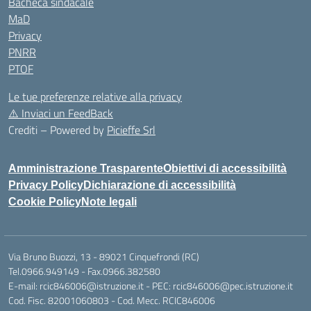
Bacheca sindacale
MaD
Privacy
PNRR
PTOF
Le tue preferenze relative alla privacy
⚠️
Inviaci un FeedBack
Crediti – Powered by
Picieffe Srl
Amministrazione Trasparente
Obiettivi di accessibilità
Privacy Policy
Dichiarazione di accessibilità
Cookie Policy
Note legali
Via Bruno Buozzi, 13 - 89021 Cinquefrondi (RC)
Tel.0966.949149 - Fax.0966.382580
E-mail: rcic846006@istruzione.it - PEC: rcic846006@pec.istruzione.it
Cod. Fisc. 82001060803 - Cod. Mecc. RCIC846006