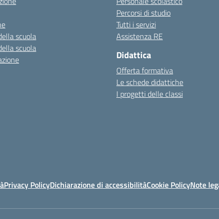
zione
Personale scolastico
Percorsi di studio
ne
Tutti i servizi
della scuola
Assistenza RE
della scuola
Didattica
azione
Offerta formativa
Le schede didattiche
I progetti delle classi
tà
Privacy Policy
Dichiarazione di accessibilità
Cookie Policy
Note leg