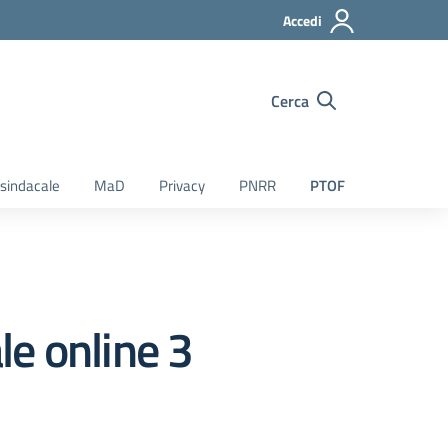
Accedi
Cerca
sindacale
MaD
Privacy
PNRR
PTOF
e online 3