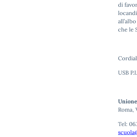
di favo
locandi
all’alb
che le 
Cordial
USB P.I
Unione
Roma, V
Tel: 06
scuola@