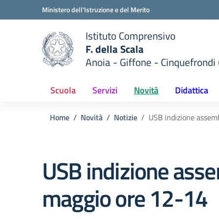
Vai ai contenuti
Vai al menu di navigazione
Vai al footer
Ministero dell'Istruzione e del Merito
Istituto Comprensivo
F. della Scala
Anoia - Giffone - Cinquefrondi 
 della scuola
— Visita la pagina iniziale del
Scuola
Servizi
Novità
Didattica
Home
Novità
Notizie
USB indizione assemb
USB indizione asse
maggio ore 12-14