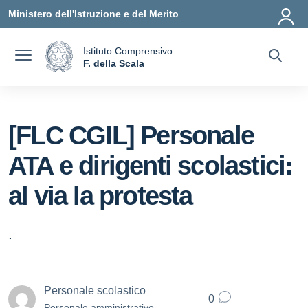
Vai ai contenuti
Vai al menu di navigazione
Vai al footer
Ministero dell'Istruzione e del Merito
Istituto Comprensivo
a
F. della Scala
— Visita la pagina iniziale della scuola
[FLC CGIL] Personale
ATA e dirigenti scolastici:
al via la protesta
.
Personale scolastico
0
Personale amministrativo