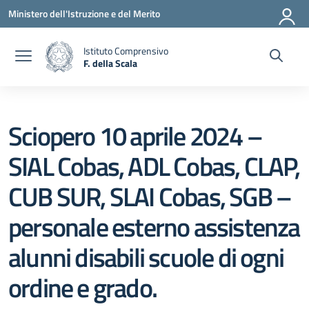
Vai ai contenuti
Vai al menu di navigazione
Vai al footer
Ministero dell'Istruzione e del Merito
Istituto Comprensivo
F. della Scala
— Visita la pagina iniziale della scuola
Sciopero 10 aprile 2024 –
SIAL Cobas, ADL Cobas, CLAP,
CUB SUR, SLAI Cobas, SGB –
personale esterno assistenza
alunni disabili scuole di ogni
ordine e grado.