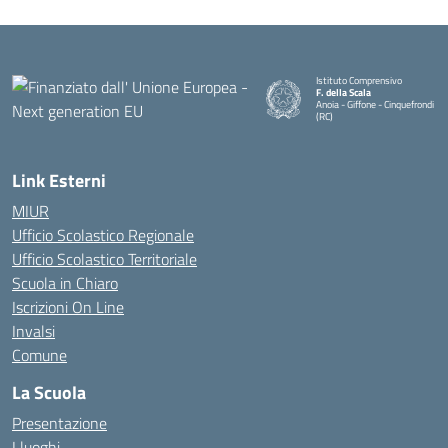
Istituto Comprensivo
F. della Scala
Anoia - Giffone - Cinquefrondi
(RC)
— Visita la pagina iniziale della 
Link Esterni
MIUR
Ufficio Scolastico Regionale
Ufficio Scolastico Territoriale
Scuola in Chiaro
Iscrizioni On Line
Invalsi
Comune
La Scuola
Presentazione
I luoghi