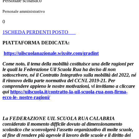
Personale scolastico
Personale amministrativo
0
1SCHEDA PERDENTI POSTO___
PIATTAFORMA DEDICATA:
https://uilscuolanazionale.wixsite.com/gradint
Come noto, il tema della mobilità costituisce una delle ragioni per
le quali la Federazione Uil Scuola Rua ha deciso di non
sottoscrivere, né il Contratto Integrativo sulla mobilità del 2022, né
il rinnovo della parte normativa del CCNL 2019-21. Per
comprendere appieno le nostre motivazioni, vi invitiamo a cliccare
qui
https://uilscuola.it/contratto-la-uil-scuola-rua-non-firma-
ecco-le-
nostre-ragioni/
La FEDERAZIONE UIL SCUOLA RUA CALABRIA
considerato il momento difficile dovuto al dimensionamento
scolastico che sconvolgerà l’assetto organizzativo di molte scuole,
al fine di rendere più agevole il lavoro delle scuole e il diritto dei