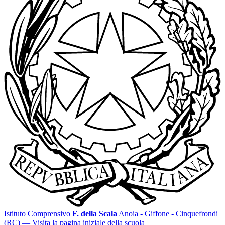
Istituto Comprensivo
F. della Scala
Anoia - Giffone - Cinquefrondi
(RC)
— Visita la pagina iniziale della scuola