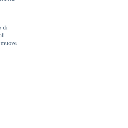
o di
li
promuove