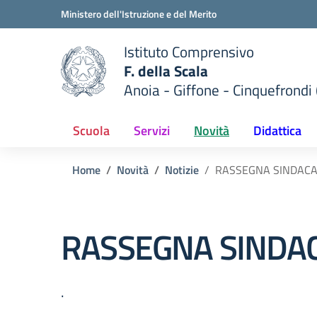
Vai ai contenuti
Vai al menu di navigazione
Vai al footer
Ministero dell'Istruzione e del Merito
Istituto Comprensivo
F. della Scala
Anoia - Giffone - Cinquefrondi 
 della scuola
— Visita la pagina iniziale del
Scuola
Servizi
Novità
Didattica
Home
Novità
Notizie
RASSEGNA SINDACAL
RASSEGNA SINDAC
.