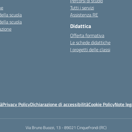
Percorsi di studio
ne
Tutti i servizi
della scuola
Assistenza RE
della scuola
Didattica
azione
Offerta formativa
Le schede didattiche
I progetti delle classi
tà
Privacy Policy
Dichiarazione di accessibilità
Cookie Policy
Note leg
Via Bruno Buozzi, 13 - 89021 Cinquefrondi (RC)