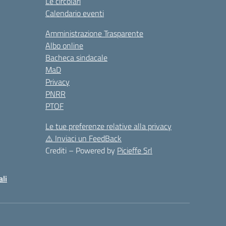
Le circolari
Calendario eventi
Amministrazione Trasparente
Albo online
Bacheca sindacale
MaD
Privacy
PNRR
PTOF
Le tue preferenze relative alla privacy
⚠️
Inviaci un FeedBack
Crediti – Powered by
Picieffe Srl
ali