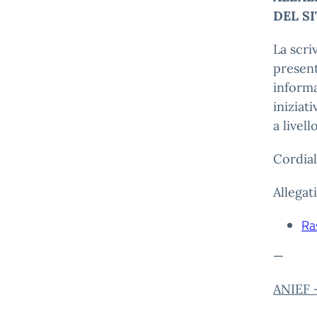
DEL S
La scri
present
informa
iniziat
a livell
Cordiali
Allegati
Ra
—
ANIEF –