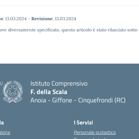
o:
13.03.2024
-
Revisione:
13.03.2024
ove diversamente specificato, questo articolo è stato rilasciato sott
Istituto Comprensivo
F. della Scala
Anoia - Giffone - Cinquefrondi (RC)
— Visita la pagina iniziale della scuola
la
I Servizi
zione
Personale scolastico