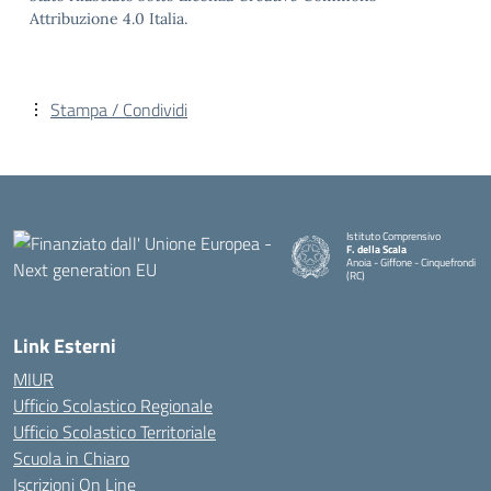
Attribuzione 4.0 Italia.
Stampa / Condividi
Istituto Comprensivo
F. della Scala
Anoia - Giffone - Cinquefrondi
(RC)
— Visita la pagina iniziale della 
Link Esterni
MIUR
Ufficio Scolastico Regionale
Ufficio Scolastico Territoriale
Scuola in Chiaro
Iscrizioni On Line