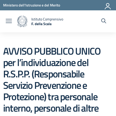
Vai ai contenuti
Vai al menu di navigazione
Vai al footer
Ministero dell'Istruzione e del Merito
Istituto Comprensivo
F. della Scala
— Visita la pagina iniziale della scuola
AVVISO PUBBLICO UNICO
per l’individuazione del
R.S.P.P. (Responsabile
Servizio Prevenzione e
Protezione) tra personale
interno, personale di altre