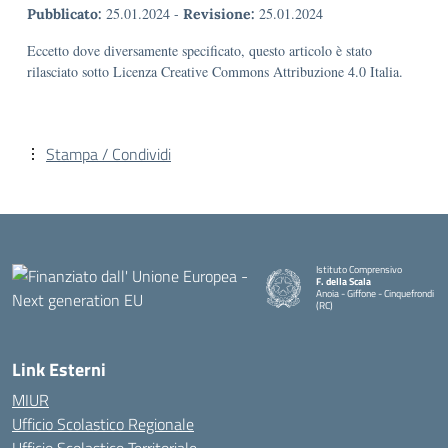
25.01.2024
-
25.01.2024
Pubblicato:
Revisione:
Eccetto dove diversamente specificato, questo articolo è stato
rilasciato sotto Licenza Creative Commons Attribuzione 4.0 Italia.
Stampa / Condividi
Istituto Comprensivo
F. della Scala
Anoia - Giffone - Cinquefrondi
(RC)
— Visita la pagina iniziale della 
Link Esterni
MIUR
Ufficio Scolastico Regionale