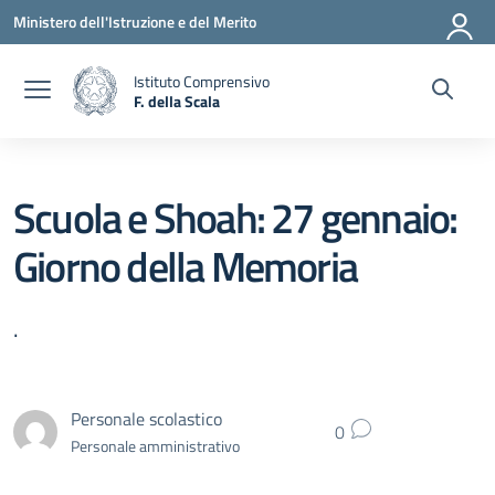
Vai ai contenuti
Vai al menu di navigazione
Vai al footer
Ministero dell'Istruzione e del Merito
Istituto Comprensivo
F. della Scala
— Visita la pagina iniziale della scuola
Scuola e Shoah: 27 gennaio:
Giorno della Memoria
.
Personale scolastico
0
Personale amministrativo