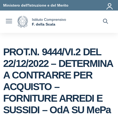
Vai ai contenuti
Vai al menu di navigazione
Vai al footer
Ministero dell'Istruzione e del Merito
Istituto Comprensivo
a
F. della Scala
— Visita la pagina iniziale della scuola
PROT.N. 9444/VI.2 DEL
22/12/2022 – DETERMINA
A CONTRARRE PER
ACQUISTO –
FORNITURE ARREDI E
SUSSIDI – OdA SU MePa