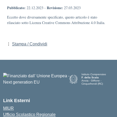
Pubblicato:
Revisione:
22.12.2023
-
27.03.2023
Eccetto dove diversamente specificato, questo articolo è stato
rilasciato sotto Licenza Creative Commons Attribuzione 4.0 Italia.
Stampa / Condividi
Istituto Comprensivo
F. della Scala
Anoia - Giffone -
Cinquefrondi (RC)
— Visita la pagina iniziale del
Link Esterni
MIUR
Ufficio Scolastico Regionale