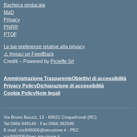
Bacheca sindacale
MaD
Privacy
PNRR
PTOF
Le tue preferenze relative alla privacy
⚠️
Inviaci un FeedBack
Crediti – Powered by
Picieffe Srl
Amministrazione Trasparente
Obiettivi di accessibilità
Privacy Policy
Dichiarazione di accessibilità
Cookie Policy
Note legali
Via Bruno Buozzi, 13 - 89021 Cinquefrondi (RC)
Tel.0966.949149 - Fax.0966.382580
E-mail: rcic846006@istruzione.it - PEC:
rcic846006@pec.istruzione.it