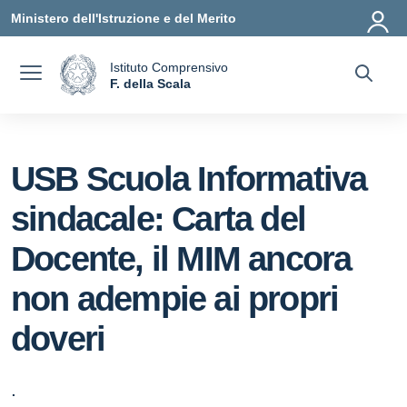
Vai ai contenuti
Vai al menu di navigazione
Vai al footer
Ministero dell'Istruzione e del Merito
Istituto Comprensivo
a
F. della Scala
— Visita la pagina iniziale della scuola
USB Scuola Informativa
sindacale: Carta del
Docente, il MIM ancora
non adempie ai propri
doveri
.