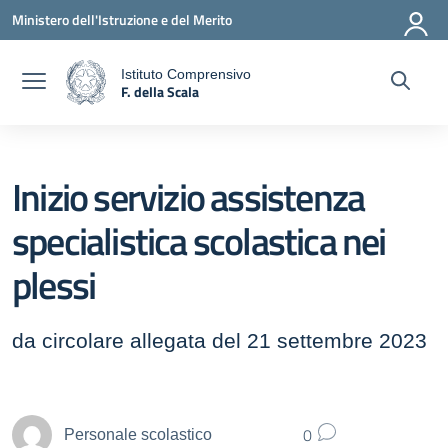
Vai ai contenuti
Vai al menu di navigazione
Vai al footer
Ministero dell'Istruzione e del Merito
Istituto Comprensivo
F. della Scala
a
— Visita la pagina iniziale della scuola
Inizio servizio assistenza
specialistica scolastica nei
plessi
da circolare allegata del 21 settembre 2023
0
Personale scolastico