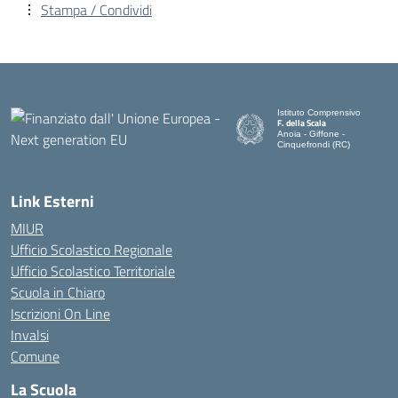
Stampa / Condividi
Istituto Comprensivo
F. della Scala
Anoia - Giffone -
Cinquefrondi (RC)
— Visita la pagina iniziale del
Link Esterni
MIUR
Ufficio Scolastico Regionale
Ufficio Scolastico Territoriale
Scuola in Chiaro
Iscrizioni On Line
Invalsi
Comune
La Scuola