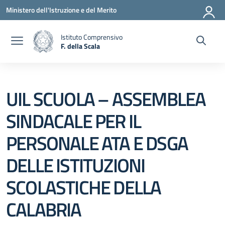
Vai ai contenuti
Vai al menu di navigazione
Vai al footer
Ministero dell'Istruzione e del Merito
Istituto Comprensivo
F. della Scala
— Visita la pagina iniziale della scuola
UIL SCUOLA – ASSEMBLEA
SINDACALE PER IL
PERSONALE ATA E DSGA
DELLE ISTITUZIONI
SCOLASTICHE DELLA
CALABRIA