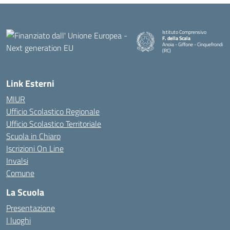
Istituto Comprensivo
F. della Scala
Anoia - Giffone - Cinquefrondi
(RC)
— Visita la pagina iniziale della 
Link Esterni
MIUR
Ufficio Scolastico Regionale
Ufficio Scolastico Territoriale
Scuola in Chiaro
Iscrizioni On Line
Invalsi
Comune
La Scuola
Presentazione
I luoghi