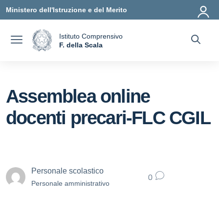
Vai ai contenuti
Vai al menu di navigazione
Vai al footer
Ministero dell'Istruzione e del Merito
Istituto Comprensivo
a
F. della Scala
— Visita la pagina iniziale della scuola
Assemblea online
docenti precari-FLC CGIL
Personale scolastico
0
Personale amministrativo