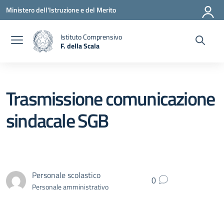
Vai ai contenuti
Vai al menu di navigazione
Vai al footer
Ministero dell'Istruzione e del Merito
Istituto Comprensivo
F. della Scala
— Visita la pagina iniziale della scuola
Trasmissione comunicazione
sindacale SGB
Personale scolastico
0
Personale amministrativo