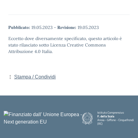
Pubblicato:
Revisione:
19.05.2023
-
19.05.2023
Eccetto dove diversamente specificato, questo articolo è
stato rilasciato sotto Licenza Creative Commons
Attribuzione 4.0 Italia.
Stampa / Condividi
Istituto Comprensivo
F. della Scala
Anoia - Giffone - Cinquefrondi
(RC)
— Visita la pagina iniziale della 