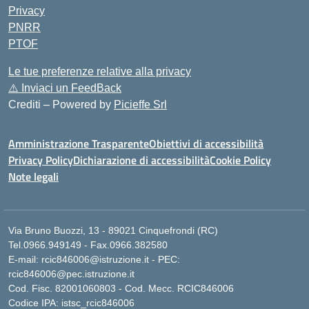
Privacy
PNRR
PTOF
Le tue preferenze relative alla privacy
⚠️
Inviaci un FeedBack
Crediti – Powered by
Picieffe Srl
Amministrazione Trasparente
Obiettivi di accessibilità
Privacy Policy
Dichiarazione di accessibilità
Cookie Policy
Note legali
Via Bruno Buozzi, 13 - 89021 Cinquefrondi (RC)
Tel.0966.949149 - Fax.0966.382580
E-mail: rcic846006@istruzione.it - PEC:
rcic846006@pec.istruzione.it
Cod. Fisc. 82001060803 - Cod. Mecc. RCIC846006
Codice IPA: istsc_rcic846006