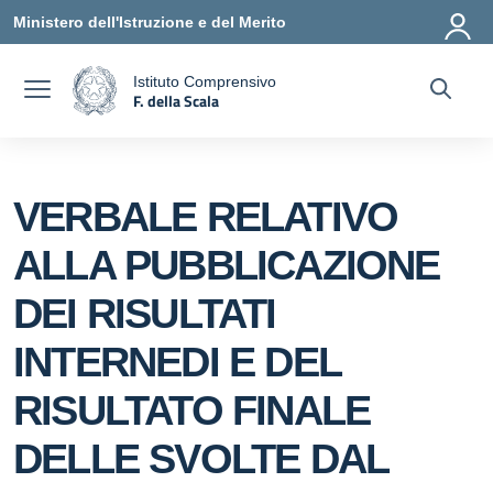
Vai ai contenuti
Vai al menu di navigazione
Vai al footer
Ministero dell'Istruzione e del Merito
Istituto Comprensivo
F. della Scala
a
— Visita la pagina iniziale della scuola
VERBALE RELATIVO
ALLA PUBBLICAZIONE
DEI RISULTATI
INTERNEDI E DEL
RISULTATO FINALE
DELLE SVOLTE DAL