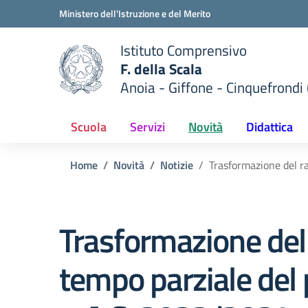
Vai ai contenuti
Vai al menu di navigazione
Vai al footer
Ministero dell'Istruzione e del Merito
Istituto Comprensivo
F. della Scala
Anoia - Giffone - Cinquefrondi 
 della scuola
— Visita la pagina iniziale del
Scuola
Servizi
Novità
Didattica
Home
Novità
Notizie
Trasformazione del r
Trasformazione del
tempo parziale del 