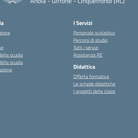
Anoia - Giffone - Cinquefrondi (RC)
— Visita la pagina iniziale della scuola
la
I Servizi
zione
Personale scolastico
Percorsi di studio
ne
Tutti i servizi
della scuola
Assistenza RE
della scuola
Didattica
azione
Offerta formativa
Le schede didattiche
I progetti delle classi