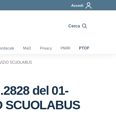
Accedi
Cerca
indacale
MaD
Privacy
PNRR
PTOF
RVIZIO SCUOLABUS
2828 del 01-
IO SCUOLABUS