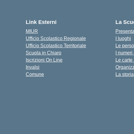
Link Esterni
La Scu
MIUR
Present
Ufficio Scolastico Regionale
I luoghi
Ufficio Scolastico Territoriale
Le pers
Scuola in Chiaro
I numeri
Iscrizioni On Line
Le carte
Invalsi
Organiz
Comune
La storia