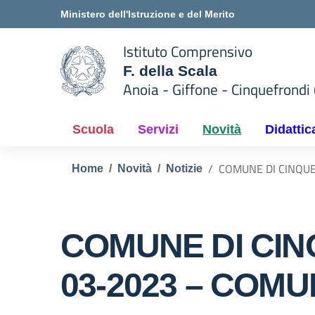
Vai ai contenuti
Vai al menu di navigazione
Vai al footer
Ministero dell'Istruzione e del Merito
Istituto Comprensivo
F. della Scala
Anoia - Giffone - Cinquefrondi 
 della scuola
— Visita la pagina iniziale del
Scuola
Servizi
Novità
Didattic
COMUNE DI CINQUE
Home
Novità
Notizie
COMUNE DI CINQU
03-2023 – COM