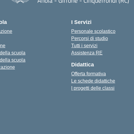
Anoia - Giffone - Cinquefrondi (RC)
— Visita la pagina iniziale della scu
ola
I Servizi
azione
Personale scolastico
Percorsi di studio
one
Tutti i servizi
 della scuola
Assistenza RE
 della scuola
Didattica
zazione
Offerta formativa
Le schede didattiche
I progetti delle classi