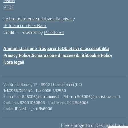
PNRR
PTOF
Le tue preferenze relative alla privacy
⚠️
Inviaci un FeedBack
Crediti – Powered by
Picieffe Srl
Amministrazione Trasparente
Obiettivi di accessibilità
Privacy Policy
Dichiarazione di accessibilità
Cookie Policy
Note legali
Via Bruno Buozzi, 13 - 89021 Cinquefrondi (RC)
Tel.0966.949149 - Fax.0966.382580
E-mail: rcic846006@istruzione.it - PEC: rcic846006@pec.istruzione.it
Cod. Fisc. 82001060803 - Cod. Mecc. RCIC846006
Codice IPA: istsc_rcic846006
Idea e progetto di Designers Italia