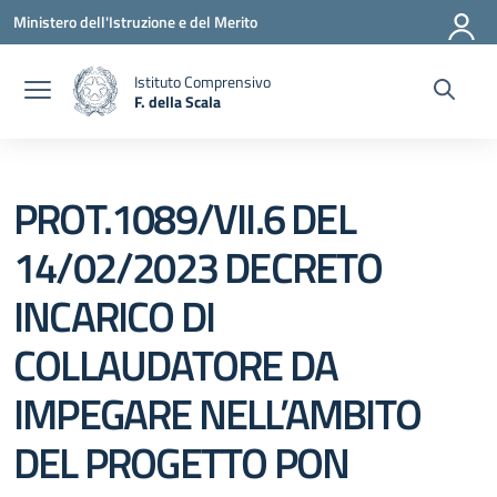
Vai ai contenuti
Vai al menu di navigazione
Vai al footer
Ministero dell'Istruzione e del Merito
Istituto Comprensivo
F. della Scala
— Visita la pagina iniziale della scuola
PROT.1089/VII.6 DEL
14/02/2023 DECRETO
INCARICO DI
COLLAUDATORE DA
IMPEGARE NELL’AMBITO
DEL PROGETTO PON