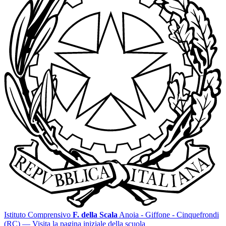
Istituto Comprensivo
F. della Scala
Anoia - Giffone - Cinquefrondi
(RC)
— Visita la pagina iniziale della scuola