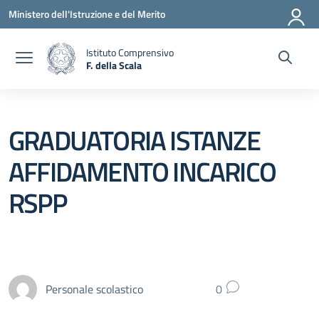
Vai ai contenuti
Vai al menu di navigazione
Vai al footer
Ministero dell'Istruzione e del Merito
Istituto Comprensivo
F. della Scala
— Visita la pagina iniziale della scuola
GRADUATORIA ISTANZE
AFFIDAMENTO INCARICO
RSPP
Personale scolastico
0