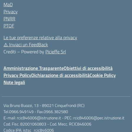
MaD
Privacy
PNRR
PTOF
Le tue preferenze relative alla privacy
⚠️
Inviaci un FeedBack
Crediti – Powered by
Picieffe Srl
Amministrazione Trasparente
Obiettivi di accessibilità
Privacy Policy
Dichiarazione di accessibilità
Cookie Policy
Note legali
Via Bruno Buozzi, 13 - 89021 Cinquefrondi (RC)
Tel.0966.949149 - Fax.0966.382580
E-mail: rcic846006@istruzione.it - PEC: rcic846006@pec.istruzione.it
Cod. Fisc. 82001060803 - Cod. Mecc. RCIC846006
Codice IPA: istsc_rcic846006